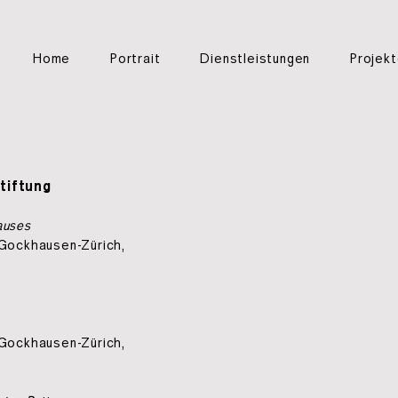
Home
Portrait
Dienstleistungen
Projek
tiftung
auses
 Gockhausen-Zürich,
 Gockhausen-Zürich,