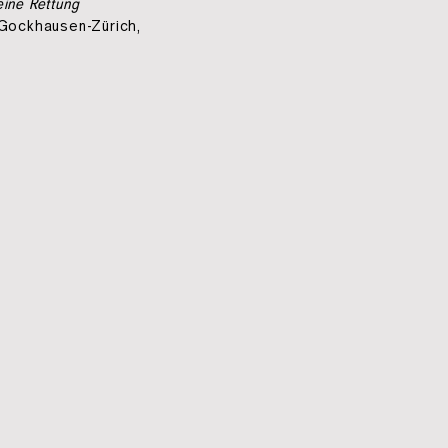
ine Rettung
 Gockhausen-Zürich,